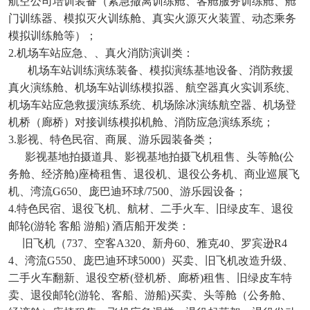
航空公司培训装备（紧急撤离训练舱、客舱服务训练舱、舱
门训练器、模拟灭火训练舱、真实火源灭火装置、动态乘务
模拟训练舱等）；
2.机场车站应急、、真火消防演训类：
机场车站训练演练装备、模拟演练基地设备、消防救援
真火演练舱、机场车站训练模拟器、航空器真火实训系统、
机场车站应急救援演练系统、机场除冰演练航空器、机场登
机桥（廊桥）对接训练模拟机舱、消防应急演练系统；
3.影视、特色民宿、商展、游乐园装备类；
影视基地拍摄道具、影视基地拍摄飞机租售、头等舱(公
务舱、经济舱)座椅租售、退役机、退役公务机、商业巡展飞
机、湾流G650、庞巴迪环球/7500、游乐园设备；
4.特色民宿、退役飞机、航材、二手火车、旧绿皮车、退役
邮轮(游轮 客船 游船) 酒店船开发类：
旧飞机（737、空客A320、新舟60、雅克40、罗宾逊R4
4、湾流G550、庞巴迪环球5000）买卖、旧飞机改造升级、
二手火车翻新、退役空桥(登机桥、廊桥)租售、旧绿皮车特
卖、退役邮轮(游轮、客船、游船)买卖、头等舱（公务舱、