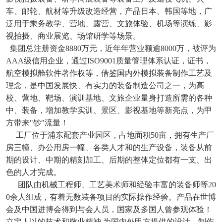
车、邮轮、航材等升级改造经营，产品日本、韩国等地，广
泛用于乘务教学、营地、露营、文旅体验、机场等演练、影
视拍摄、商业展览、场馆研学等场景。
集团总注册资金8880万元，近年年营业额逾8000万，被评为
AAA级信用企业，通过ISO9001质量管理体系认证，证书，
航空模拟舱软件著作权等，借鉴国内外模拟装备制作工艺及
理念，是中国发展快、有实力的装备制造公司之一，为高
校、营地、靶场、演训基地、文旅企业量身打造所需的各种
中、装备，增加教学实训、景区、影视基地等新亮点，为甲
方带来"钞"流量！
工厂位于浦东配套产业园区，占地面积50亩，拥有生产厂
房三幢、办公用房一幢、各类人才和的生产设备，装备从前
期的设计、中期的精刻加工、后期的整体定位都有一支、出
色的人才完成。
团队由机械工程师、工艺美术师和经验丰富的装备师等20
0余人组成，有着无数装备项目的实际操作经验。产品在世博
会及中国进博会得到与会人员，国家及多国人曾参观体验！
立定人以的技术和敬业精神,为国内外甲方提供的设计、制作