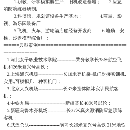
1.职教、研学模拟舱生产、旧机改造基地； 2.应急、
消防演练器研制厂；
3.科博馆、规划馆设备生产基地； 4.商展、影
视、游乐园装备厂；
5.飞机、火车、游轮酒店船经营开发商； 6.地勤、安
检、沙盘模型综合厂；
======典型案例==================================
=============
1.河北女子职业技术学院-------------乘务教学长38米航空飞
机和26米复兴号高铁；
2.上海浦东机场-----------------长18米登机桥-机门对接实训机,
实用,,可模拟几十种客机门；
3.北京大兴机场-----------------长37米宽体除冰实训民航客
机；
4.中铁九局-------------------------新疆某长40米号邮轮；
5.新疆乌鲁木齐机场-------------长37米真火源消防应急演练
客机；
6.武汉总队---------------------演习长26米复兴号高铁 21米地铁