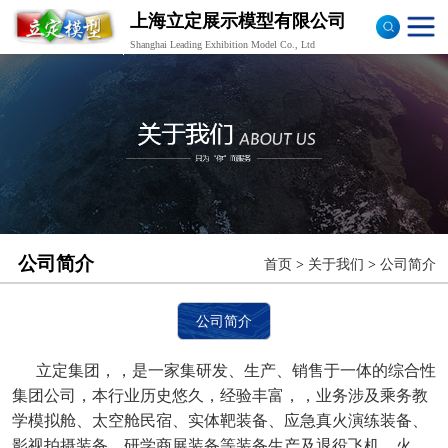
上海立定展示模型有限公司
Shanghai Leading Exhibition Model Co., Ltd
飞机头航空模拟舱
高铁车厢模拟舱
地铁车厢模拟舱
海事船舶模型
公司简介
首页
>
关于我们
>
公司简介
飞机训练模型
乘务教学模拟舱
公司简介
立定集团，，是一家集研发、生产、销售于一体的综合性
集团公司，本行业历史悠久，经验丰富，，业务涉及乘务教
学模拟舱、太空舱民宿、实体靶装备、应急真火演练装备、
影视拍摄装备、研学商展装备等装备生产及退役飞机、火