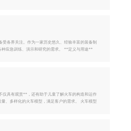
美逼真的仿真船舶模型，提供的服务。 1. 制作过程
用途 仿真船舶模型可用于教学展示、科研实验和收藏观
备受各界关注。作为一家历史悠久、经验丰富的装备制
应急训练、演示和研究的需求。 **定义与用途**
场景。其主要用途包括： - 训练用途：提供应急逃生
- 研究用途：为科研人员提供实验平台，研究紧急撤离
不仅具有观赏**，还有助于儿童了解火车的构造和运作
量、多样化的火车模型，满足客户的需求。 火车模型
厂，我们致力于通过创新工艺和设计，生产出具有高度
模型的高仿真度，又兼具塑料模型的轻便和耐摔特性，