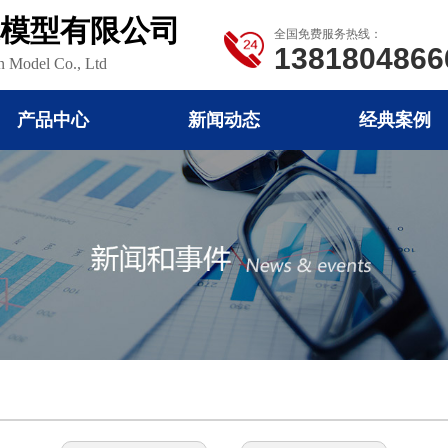
模型有限公司
全国免费服务热线：
1381804866
n Model Co., Ltd
产品中心
新闻动态
经典案例