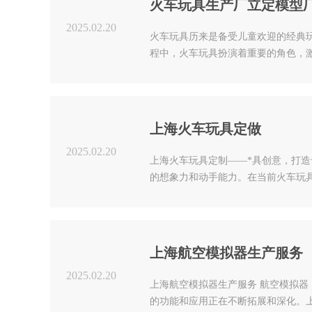
火车玩具生产厂立定模型
2025.02.20
火车玩具历来是备受儿童欢迎的经典
程中，火车玩具扮演着重要的角色，
旗下的模型装备生产厂，我们为了满
产品的质量与安全性，努力为消费者
车玩具通过电源提供动..
上海火车玩具定做
2025.02.20
上海火车玩具定制——*具创意，打
的想象力和动手能力。在当前火车玩
提供个性化定制服务。 上海火车玩
创意十足的火车玩具定制服务。我们
一、专业设计团队 上海..
上海航空模拟器生产服务
2025.02.20
上海航空模拟器生产服务 航空模拟器
的功能和应用正在不断拓展和深化。